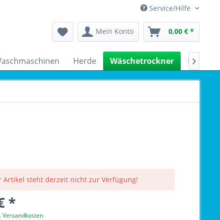
Service/Hilfe
Mein Konto
0,00 € *
aschmaschinen
Herde
Wäschetrockner
Kühlsch

 Artikel steht derzeit nicht zur Verfügung!
€ *
l. Versandkosten