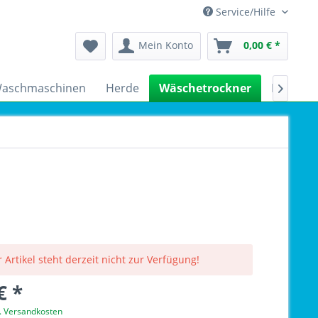
Service/Hilfe
Mein Konto
0,00 € *
aschmaschinen
Herde
Wäschetrockner
Kühlsch

 Artikel steht derzeit nicht zur Verfügung!
€ *
l. Versandkosten