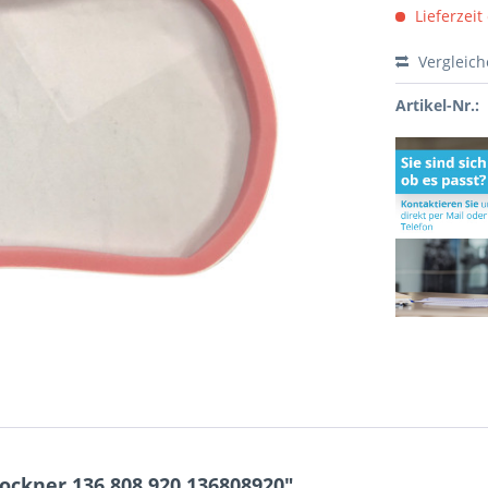
Lieferzeit
Vergleic
Artikel-Nr.:
ockner 136.808.920 136808920"