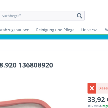
stabzugshauben
Reinigung und Pflege
Universal
W
8.920 136808920
Dieser
33,92 
inkl. MwSt.
zzg