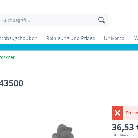
stabzugshauben
Reinigung und Pflege
Universal
W
rockner
343500
Dieser
36,53 
inkl. MwSt.
zzg