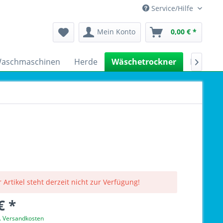
Service/Hilfe
Mein Konto
0,00 € *
aschmaschinen
Herde
Wäschetrockner
Kühlsch

 Artikel steht derzeit nicht zur Verfügung!
€ *
l. Versandkosten