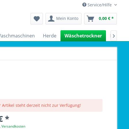
Service/Hilfe
Mein Konto
0,00 € *
aschmaschinen
Herde
Wäschetrockner
Kühlsch

 Artikel steht derzeit nicht zur Verfügung!
€ *
l. Versandkosten