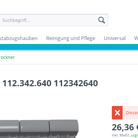
stabzugshauben
Reinigung und Pflege
Universal
W
rockner
 112.342.640 112342640
Dieser
26,36 
inkl. MwSt.
zzg