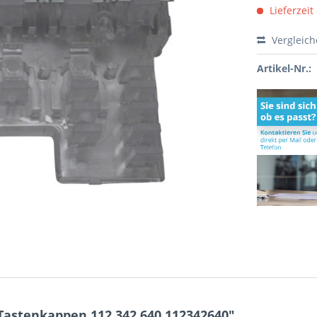
Lieferzeit
Vergleic
Artikel-Nr.:
Tastenkappen 112.342.640 112342640"