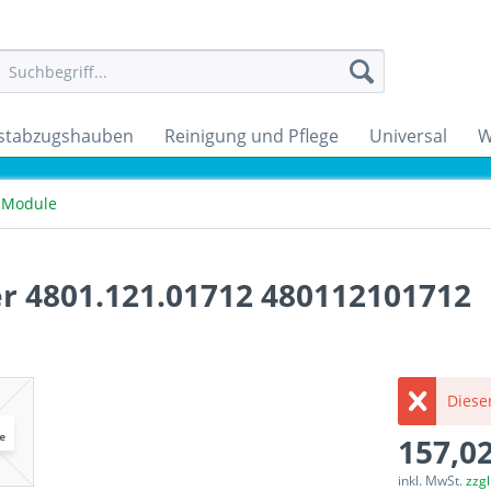
stabzugshauben
Reinigung und Pflege
Universal
W
k Module
r 4801.121.01712 480112101712
Dieser
157,02
inkl. MwSt.
zzg