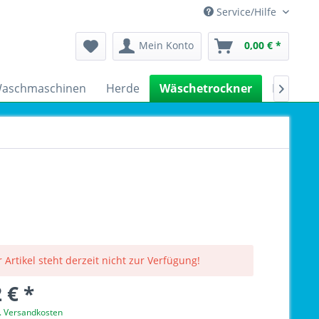
Service/Hilfe
Mein Konto
0,00 € *
aschmaschinen
Herde
Wäschetrockner
Kühlsch

 Artikel steht derzeit nicht zur Verfügung!
 € *
l. Versandkosten