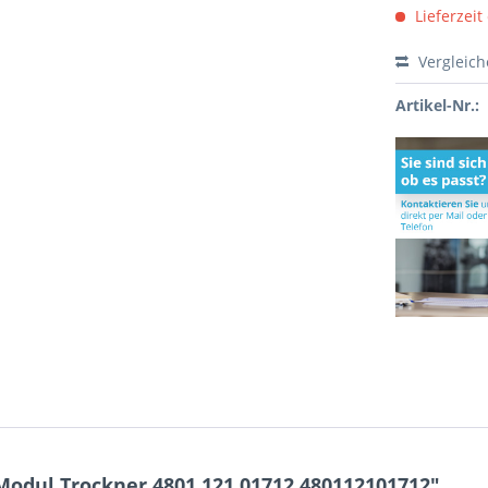
Lieferzeit
Vergleic
Artikel-Nr.:
Modul Trockner 4801.121.01712 480112101712"