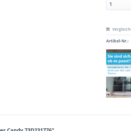
Vergleic
Artikel-Nr.:
ter Candy 73D231776"