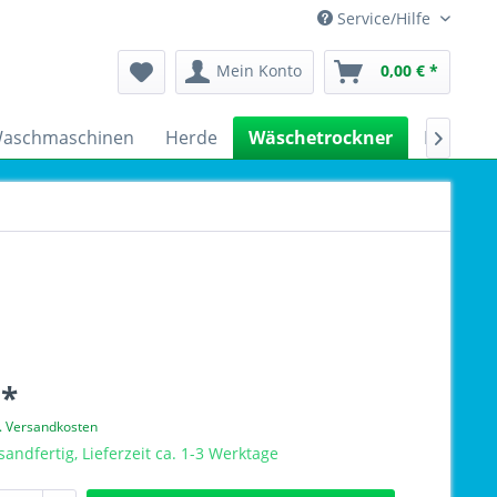
Service/Hilfe
Mein Konto
0,00 € *
aschmaschinen
Herde
Wäschetrockner
Kühlsch

 *
l. Versandkosten
sandfertig, Lieferzeit ca. 1-3 Werktage