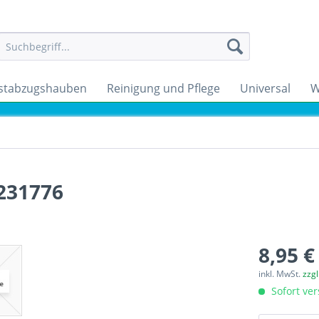
stabzugshauben
Reinigung und Pflege
Universal
W
231776
8,95 €
inkl. MwSt.
zzg
Sofort ver