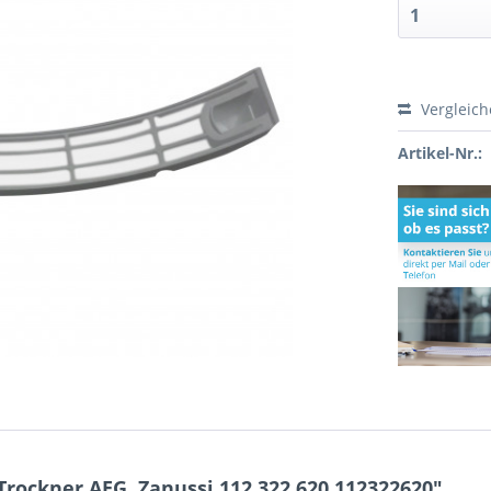
Vergleic
Artikel-Nr.:
rockner AEG, Zanussi 112.322.620 112322620"