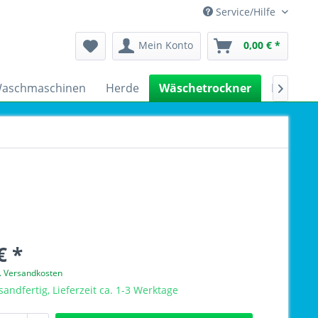
Service/Hilfe
Mein Konto
0,00 € *
aschmaschinen
Herde
Wäschetrockner
Kühlsch

€ *
l. Versandkosten
sandfertig, Lieferzeit ca. 1-3 Werktage