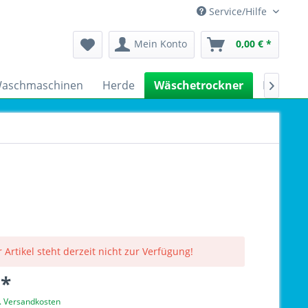
Service/Hilfe
Mein Konto
0,00 € *
aschmaschinen
Herde
Wäschetrockner
Kühlsch

 Artikel steht derzeit nicht zur Verfügung!
 *
l. Versandkosten