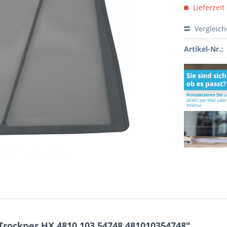
Lieferzeit
Vergleic
Artikel-Nr.:
Trockner HX 4810.103.54748 481010354748"