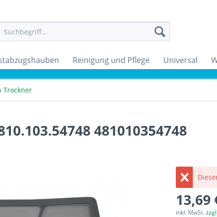
stabzugshauben
Reinigung und Pflege
Universal
W
b Trockner
4810.103.54748 481010354748
Dieser
13,69 
inkl. MwSt.
zzg