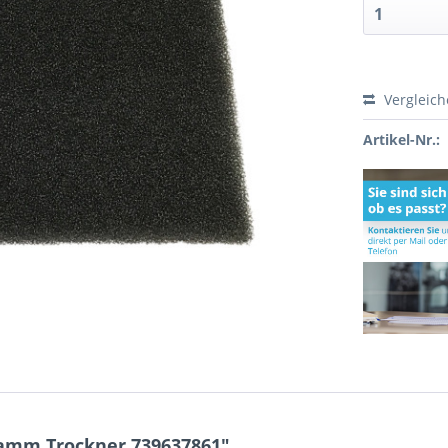
Vergleic
Artikel-Nr.:
wamm Trockner 739637861"