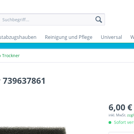
stabzugshauben
Reinigung und Pflege
Universal
W
b Trockner
 739637861
6,00 €
inkl. MwSt.
zzg
Sofort ver