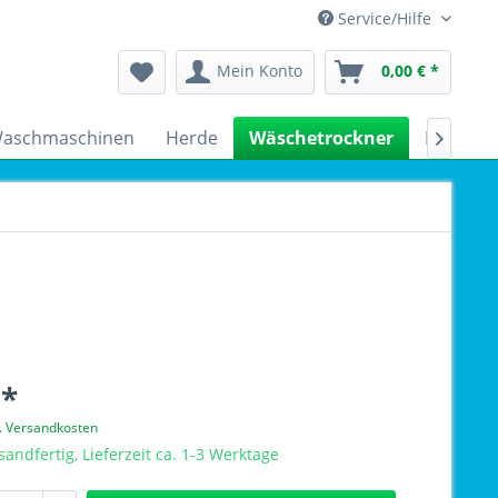
Service/Hilfe
Mein Konto
0,00 € *
aschmaschinen
Herde
Wäschetrockner
Kühlsch

 *
l. Versandkosten
sandfertig, Lieferzeit ca. 1-3 Werktage