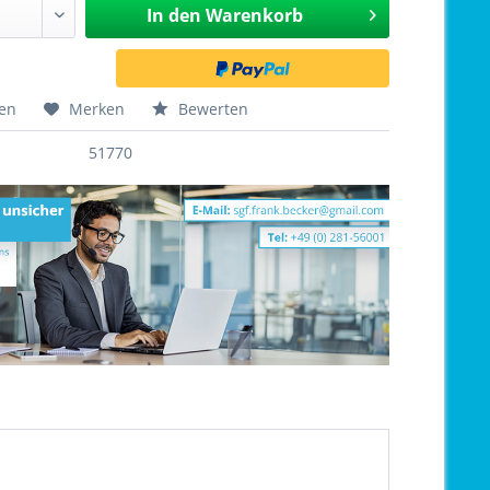
In den
Warenkorb
hen
Merken
Bewerten
51770