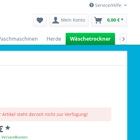
Service/Hilfe
Mein Konto
0,00 € *
aschmaschinen
Herde
Wäschetrockner
Kühlsch

 Artikel steht derzeit nicht zur Verfügung!
€ *
l. Versandkosten