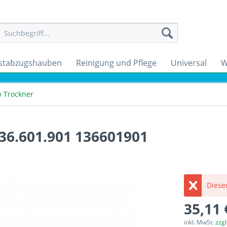
stabzugshauben
Reinigung und Pflege
Universal
W
b Trockner
136.601.901 136601901
Dieser
35,11 
inkl. MwSt.
zzg