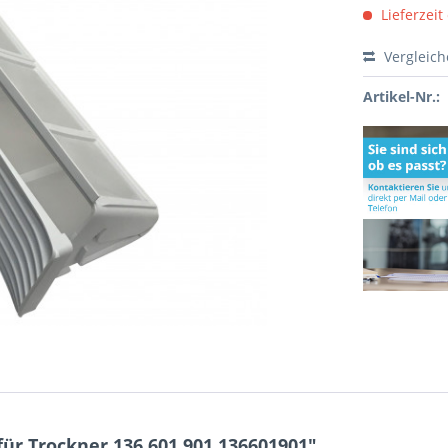
Lieferzeit
Vergleic
Artikel-Nr.:
ür Trockner 136.601.901 136601901"