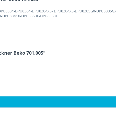
PU8304-DPU8304-DPU8304XE- DPU8304XE-DPU8305GX-DPU8305G
X-DPU8341X-DPU8360X-DPU8360X
ckner Beko 701.005"