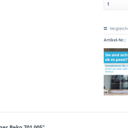
Vergleic
Artikel-Nr.:
ner Beko 701.005"