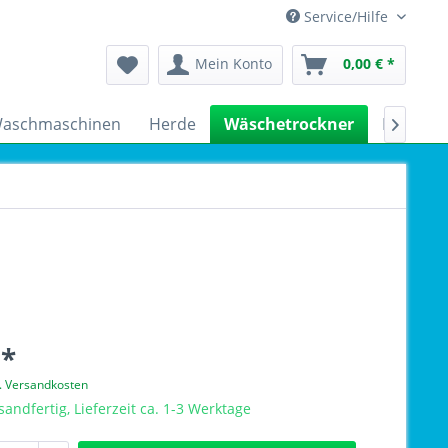
Service/Hilfe
Mein Konto
0,00 € *
aschmaschinen
Herde
Wäschetrockner
Kühlsch

 *
l. Versandkosten
sandfertig, Lieferzeit ca. 1-3 Werktage