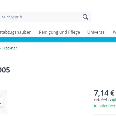
stabzugshauben
Reinigung und Pflege
Universal
W
b Trockner
005
7,14 €
inkl. MwSt.
zzg
Sofort ver