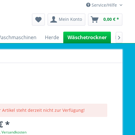
Service/Hilfe
Mein Konto
0,00 € *
aschmaschinen
Herde
Wäschetrockner
Kühlsch

 Artikel steht derzeit nicht zur Verfügung!
€ *
l. Versandkosten