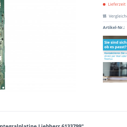
Lieferzeit
Vergleic
Artikel-Nr.:
ntegralplatine Liebherr 6133799"