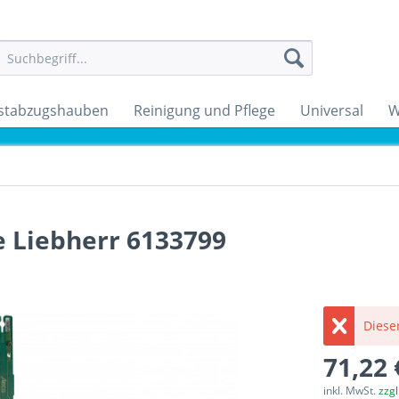
stabzugshauben
Reinigung und Pflege
Universal
W
e Liebherr 6133799
Dieser
71,22 
inkl. MwSt.
zzg