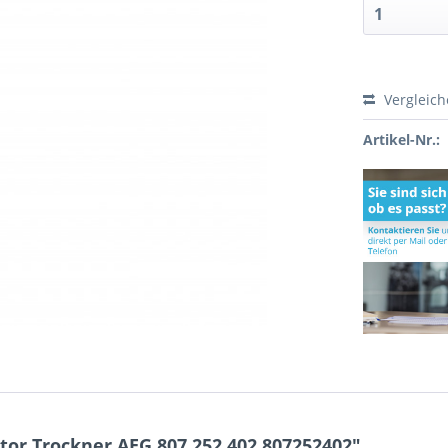
Vergleic
Artikel-Nr.:
or Trockner AEG 807.252.402 807252402"