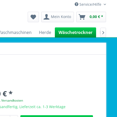
Service/Hilfe
Mein Konto
0,00 € *
aschmaschinen
Herde
Wäschetrockner
Kühlsch

 € *
l. Versandkosten
sandfertig, Lieferzeit ca. 1-3 Werktage