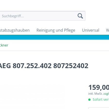
stabzugshauben
Reinigung und Pflege
Universal
W
ckner
AEG 807.252.402 807252402
159,00
inkl. MwSt.
zzg
Sofort ver