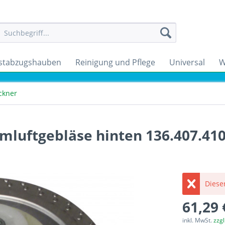
stabzugshauben
Reinigung und Pflege
Universal
W
ckner
mluftgebläse hinten 136.407.41
Dieser
61,29 
inkl. MwSt.
zzg