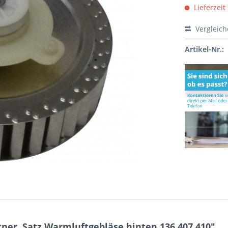
Lieferzeit
Vergleic
Artikel-Nr.:
ner, Satz Warmluftgebläse hinten 136.407.410"