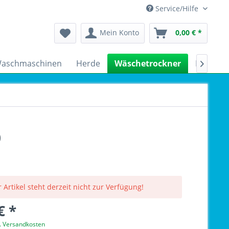
Service/Hilfe
Mein Konto
0,00 € *
aschmaschinen
Herde
Wäschetrockner
Kühlsch

0
 Artikel steht derzeit nicht zur Verfügung!
€ *
l. Versandkosten