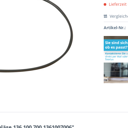
Lieferzeit
Vergleic
Artikel-Nr.:
äse 136.100.700 1361007006"