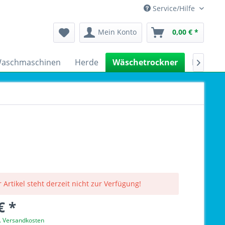
Service/Hilfe
Mein Konto
0,00 € *
aschmaschinen
Herde
Wäschetrockner
Kühlsch

 Artikel steht derzeit nicht zur Verfügung!
€ *
l. Versandkosten