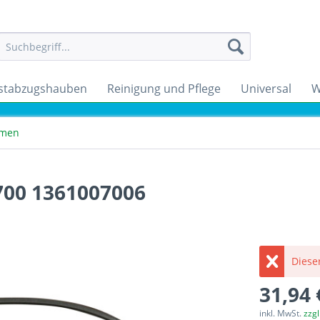
stabzugshauben
Reinigung und Pflege
Universal
W
emen
700 1361007006
Dieser
31,94 
inkl. MwSt.
zzg