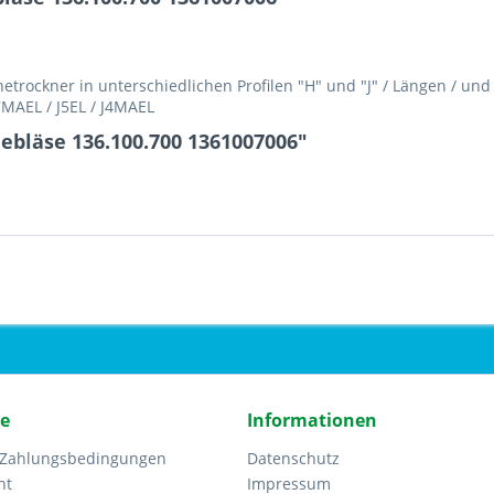
rockner in unterschiedlichen Profilen "H" und "J" / Längen / un
H7MAEL / J5EL / J4MAEL
ebläse 136.100.700 1361007006"
ce
Informationen
 Zahlungsbedingungen
Datenschutz
ht
Impressum