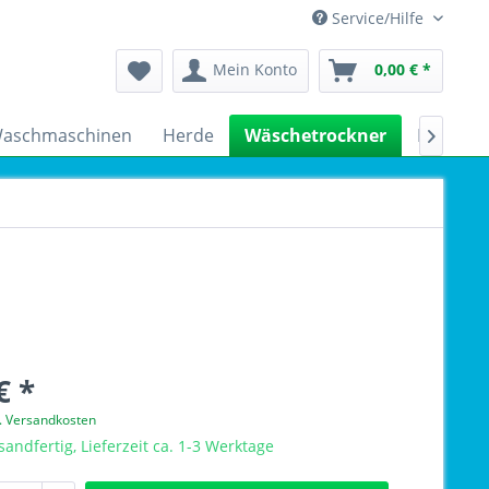
Service/Hilfe
Mein Konto
0,00 € *
aschmaschinen
Herde
Wäschetrockner
Kühlsch

€ *
l. Versandkosten
sandfertig, Lieferzeit ca. 1-3 Werktage