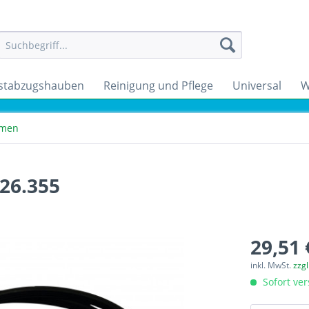
stabzugshauben
Reinigung und Pflege
Universal
W
emen
26.355
29,51 
inkl. MwSt.
zzg
Sofort ver