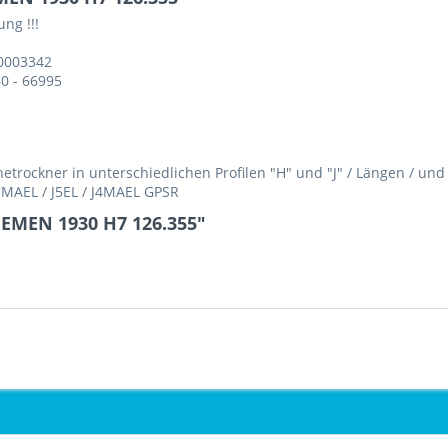
ng !!!
20003342
0 - 66995
rockner in unterschiedlichen Profilen "H" und "J" / Längen / un
H7MAEL / J5EL / J4MAEL GPSR
IEMEN 1930 H7 126.355"