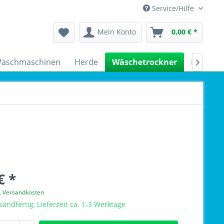
Service/Hilfe
Mein Konto
0,00 € *
aschmaschinen
Herde
Wäschetrockner
Kühlsch

€ *
l. Versandkosten
sandfertig, Lieferzeit ca. 1-3 Werktage