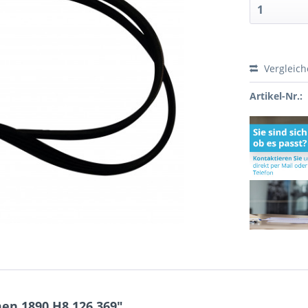
Vergleic
Artikel-Nr.:
en 1890 H8 126.369"