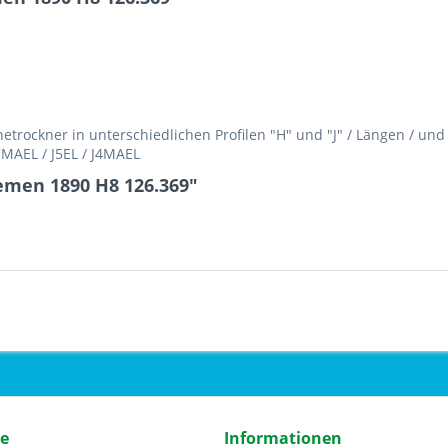
rockner in unterschiedlichen Profilen "H" und "J" / Längen / un
H7MAEL / J5EL / J4MAEL
emen 1890 H8 126.369"
ce
Informationen