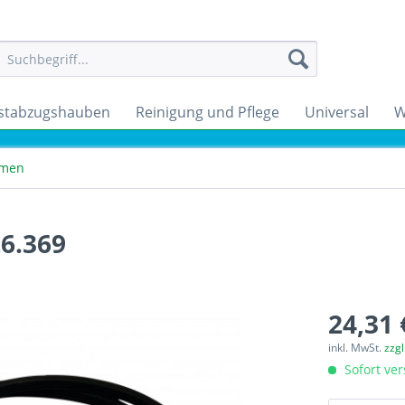
stabzugshauben
Reinigung und Pflege
Universal
W
emen
6.369
24,31 
inkl. MwSt.
zzg
Sofort ver