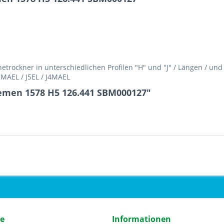
rockner in unterschiedlichen Profilen "H" und "J" / Längen / un
H7MAEL / J5EL / J4MAEL
iemen 1578 H5 126.441 SBM000127"
ce
Informationen