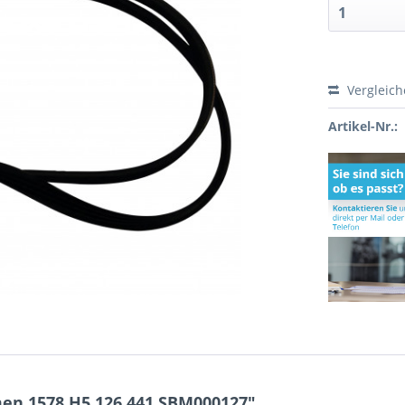
Vergleic
Artikel-Nr.:
en 1578 H5 126.441 SBM000127"