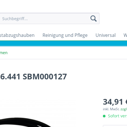
stabzugshauben
Reinigung und Pflege
Universal
W
emen
26.441 SBM000127
34,91 
inkl. MwSt.
zzg
Sofort ver