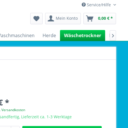
Service/Hilfe
Mein Konto
0,00 € *
aschmaschinen
Herde
Wäschetrockner
Kühlsch

€ *
l. Versandkosten
sandfertig, Lieferzeit ca. 1-3 Werktage