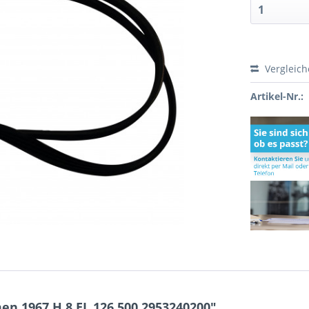
Vergleic
Artikel-Nr.:
n 1967 H 8 EL 126.500 2953240200"