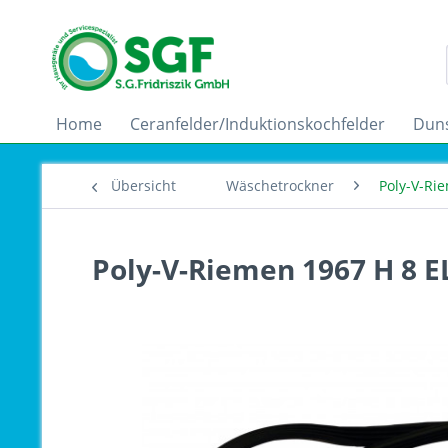
Home
Ceranfelder/Induktionskochfelder
Dun
Übersicht
Wäschetrockner
Poly-V-Ri
Poly-V-Riemen 1967 H 8 E