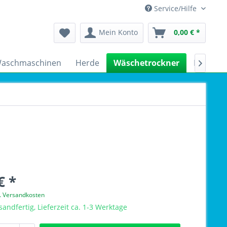
Service/Hilfe
Mein Konto
0,00 € *
aschmaschinen
Herde
Wäschetrockner
Kühlsch

€ *
l. Versandkosten
sandfertig, Lieferzeit ca. 1-3 Werktage