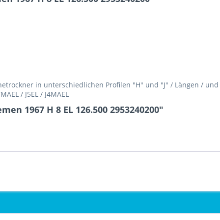
rockner in unterschiedlichen Profilen "H" und "J" / Längen / un
H7MAEL / J5EL / J4MAEL
emen 1967 H 8 EL 126.500 2953240200"