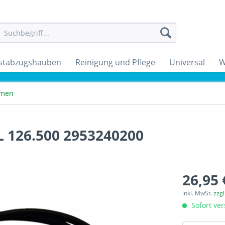
stabzugshauben
Reinigung und Pflege
Universal
W
emen
L 126.500 2953240200
26,95 
inkl. MwSt.
zzg
Sofort ver