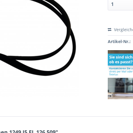
Vergleic
Artikel-Nr.:
n 1249 J5 EL 126.509"