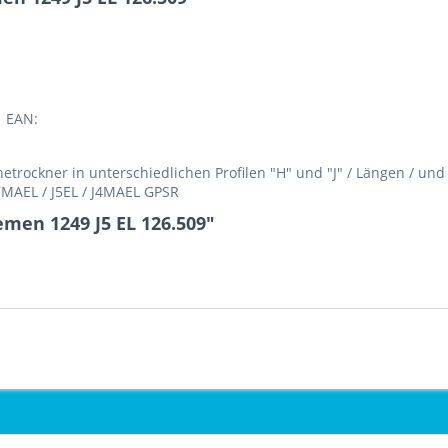
1 EAN:
rockner in unterschiedlichen Profilen "H" und "J" / Längen / un
H7MAEL / J5EL / J4MAEL GPSR
emen 1249 J5 EL 126.509"