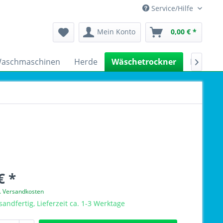
Service/Hilfe
Mein Konto
0,00 € *
aschmaschinen
Herde
Wäschetrockner
Kühlsch

€ *
l. Versandkosten
sandfertig, Lieferzeit ca. 1-3 Werktage