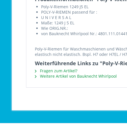
Poly-V-Riemen 1249 J5 EL
POLY-V-RIEMEN passend für :
U N I V E R S A L
Maße: 1249 J 5 EL
Wie ORIG.NR.:
von Bauknecht Whirlpool Nr.: 4801.111.0144
Poly-V-Riemen für Waschmaschienen und Wäschet
elastisch nicht elastisch. Bspl. H7 oder H7EL / 
Weiterführende Links zu "Poly-V-Ri
Fragen zum Artikel?
Weitere Artikel von Bauknecht Whirlpool