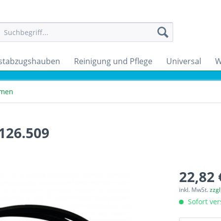
stabzugshauben
Reinigung und Pflege
Universal
W
emen
 126.509
22,82 
inkl. MwSt.
zzg
Sofort ver