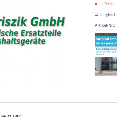
Lieferzeit
Vergleic
Artikel-Nr.:
 6671730"