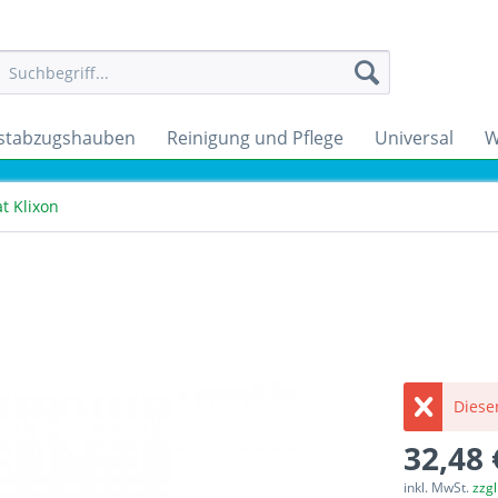
stabzugshauben
Reinigung und Pflege
Universal
W
t Klixon
Dieser
32,48 
inkl. MwSt.
zzg