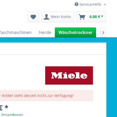
Service/Hilfe
Mein Konto
0,00 € *
aschmaschinen
Herde
Wäschetrockner
Kühlsch

 Artikel steht derzeit nicht zur Verfügung!
€ *
l. Versandkosten