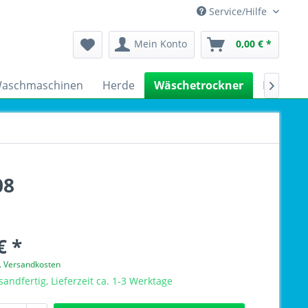
Service/Hilfe
Mein Konto
0,00 € *
aschmaschinen
Herde
Wäschetrockner
Kühlsch

08
€ *
l. Versandkosten
sandfertig, Lieferzeit ca. 1-3 Werktage