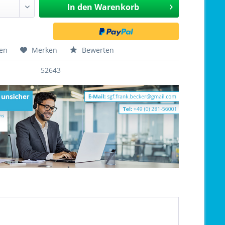
In den
Warenkorb
hen
Merken
Bewerten
52643