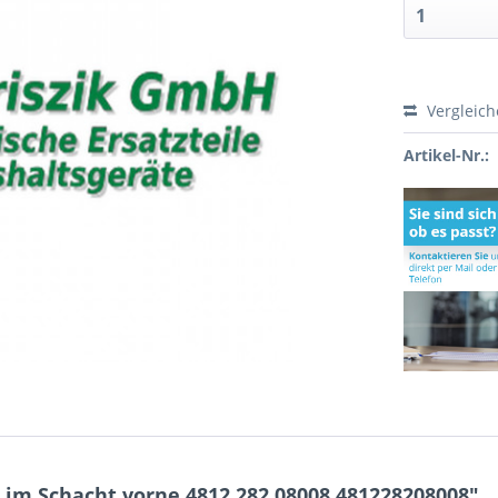
Vergleic
Artikel-Nr.:
im Schacht vorne 4812.282.08008 481228208008"