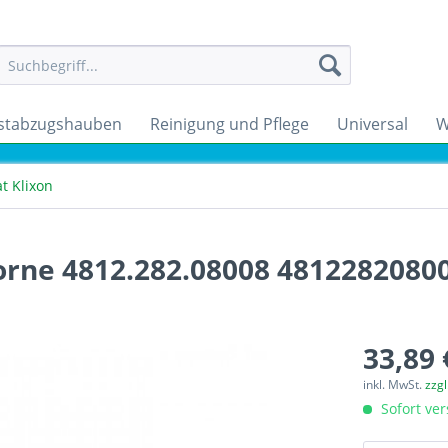
stabzugshauben
Reinigung und Pflege
Universal
W
t Klixon
orne 4812.282.08008 4812282080
33,89 
inkl. MwSt.
zzg
Sofort ver