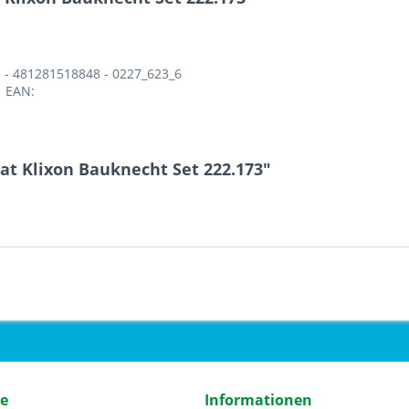
 - 481281518848 - 0227_623_6
1 EAN:
at Klixon Bauknecht Set 222.173"
ce
Informationen