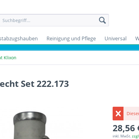
stabzugshauben
Reinigung und Pflege
Universal
W
t Klixon
cht Set 222.173
Dieser
28,56 
inkl. MwSt.
zzg