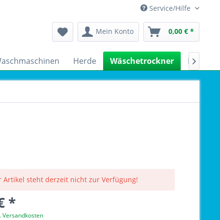
Service/Hilfe
Mein Konto
0,00 € *
aschmaschinen
Herde
Wäschetrockner
Kühlsch

 Artikel steht derzeit nicht zur Verfügung!
€ *
l. Versandkosten