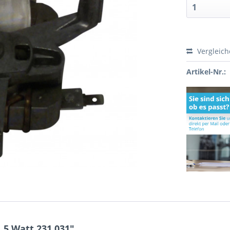
Vergleic
Artikel-Nr.:
,5 Watt 231.031"