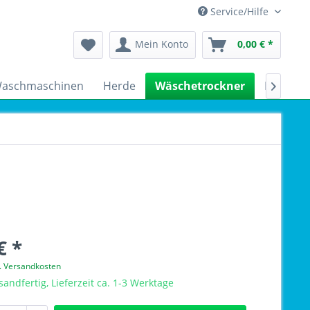
Service/Hilfe
Mein Konto
0,00 € *
aschmaschinen
Herde
Wäschetrockner
Kühlsch

€ *
l. Versandkosten
sandfertig, Lieferzeit ca. 1-3 Werktage