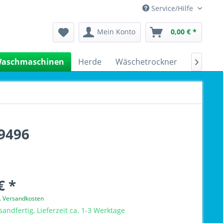
Service/Hilfe
Mein Konto
0,00 € *
aschmaschinen
Herde
Wäschetrockner
Kühlsch

9496
€ *
l. Versandkosten
sandfertig, Lieferzeit ca. 1-3 Werktage