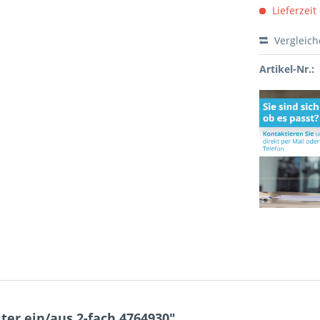
Lieferzeit
Vergleic
Artikel-Nr.:
er ein/aus 2-fach 4764930"