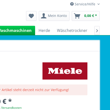
Service/Hilfe
Mein Konto
0,00 € *
aschmaschinen
Herde
Wäschetrockner
Kühlsch

 Artikel steht derzeit nicht zur Verfügung!
 € *
l. Versandkosten