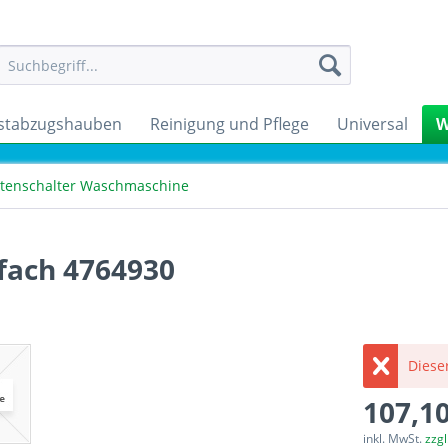
stabzugshauben
Reinigung und Pflege
Universal
W
stenschalter Waschmaschine
-fach 4764930
Dieser
107,10
inkl. MwSt.
zzg