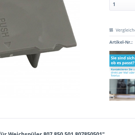
Vergleic
Artikel-Nr.:
ür Weichspüler 807.850.501 807850501"