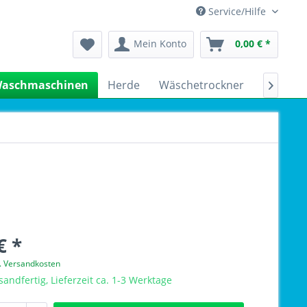
Service/Hilfe
Mein Konto
0,00 € *
aschmaschinen
Herde
Wäschetrockner
Kühlsch

€ *
l. Versandkosten
sandfertig, Lieferzeit ca. 1-3 Werktage