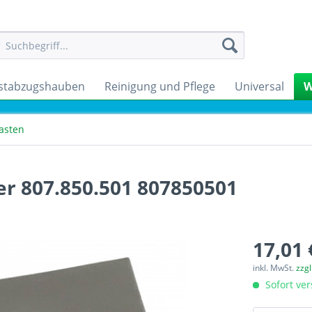
stabzugshauben
Reinigung und Pflege
Universal
W
asten
r 807.850.501 807850501
17,01 
inkl. MwSt.
zzg
Sofort ver