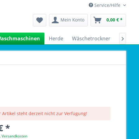
Service/Hilfe
Mein Konto
0,00 € *
aschmaschinen
Herde
Wäschetrockner
Kühlsch

 Artikel steht derzeit nicht zur Verfügung!
€ *
l. Versandkosten