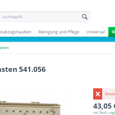
stabzugshauben
Reinigung und Pflege
Universal
W
asten
sten 541.056
Dieser
43,05 
inkl. MwSt.
zzg