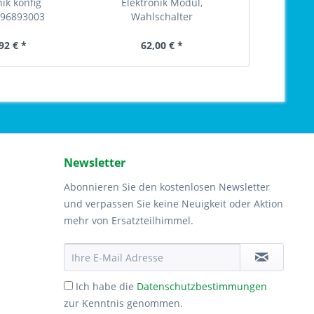
nik konfig
Elektronik Modul,
Elektr
96893003
Wahlschalter
Waschma
Waschmaschine...
973914
92 € *
62,00 € *
145
Newsletter
Abonnieren Sie den kostenlosen Newsletter
und verpassen Sie keine Neuigkeit oder Aktion
mehr von Ersatzteilhimmel.
Ich habe die
Datenschutzbestimmungen
zur Kenntnis genommen.