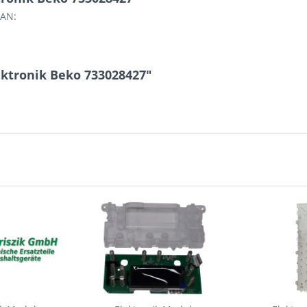
EAN:
ektronik Beko 733028427"