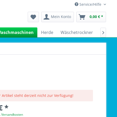
Service/Hilfe
Mein Konto
0,00 € *
aschmaschinen
Herde
Wäschetrockner
Kühlsch

 Artikel steht derzeit nicht zur Verfügung!
€ *
l. Versandkosten