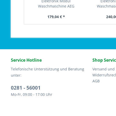
Elektronik Modul
Elektron
Waschmaschine AEG
Waschmas
konfiguriert...
9739145
179,04 € *
240,0
Service Hotline
Shop Servi
Telefonische Unterstützung und Beratung
Versand und
Widerrufsrec
unter:
AGB
0281 - 56001
Mo-Fr, 09:00 - 17:00 Uhr