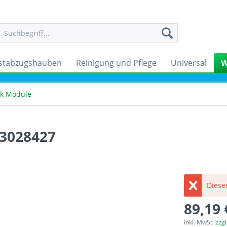
stabzugshauben
Reinigung und Pflege
Universal
W
ik Module
33028427
Dieser
89,19 
inkl. MwSt.
zzg