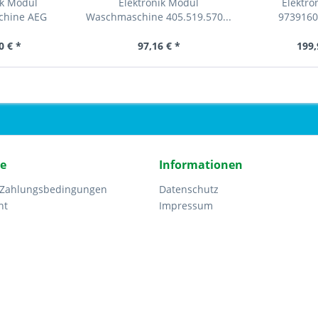
ik Modul
Elektronik Modul
Elektro
chine AEG
Waschmaschine 405.519.570...
9739160
21619002
0 € *
97,16 € *
199,
ce
Informationen
 Zahlungsbedingungen
Datenschutz
ht
Impressum