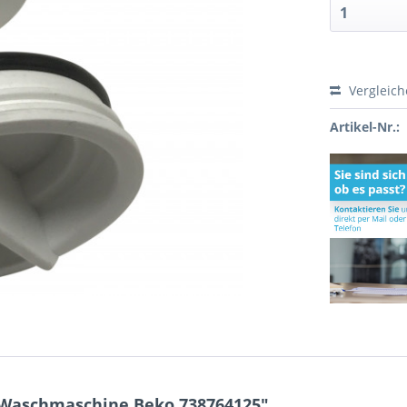
Vergleic
Artikel-Nr.:
 Waschmaschine Beko 738764125"