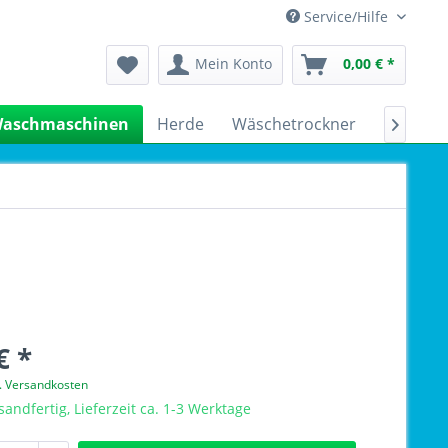
Service/Hilfe
Mein Konto
0,00 € *
aschmaschinen
Herde
Wäschetrockner
Kühlsch

€ *
l. Versandkosten
sandfertig, Lieferzeit ca. 1-3 Werktage