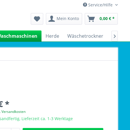
Service/Hilfe
Mein Konto
0,00 € *
aschmaschinen
Herde
Wäschetrockner
Kühlsch

€ *
l. Versandkosten
sandfertig, Lieferzeit ca. 1-3 Werktage