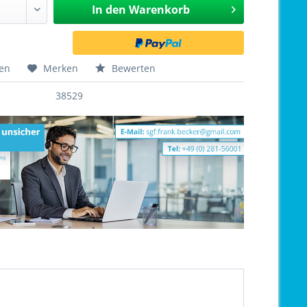
In den
Warenkorb
hen
Merken
Bewerten
38529