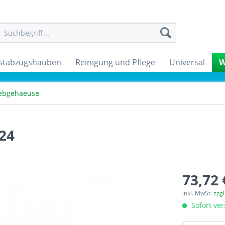
stabzugshauben
Reinigung und Pflege
Universal
W
iebgehaeuse
24
73,72 
inkl. MwSt.
zzg
Sofort ver