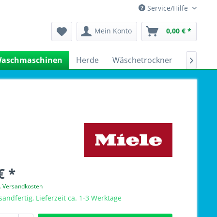
Service/Hilfe
Mein Konto
0,00 € *
aschmaschinen
Herde
Wäschetrockner
Kühlsch

€ *
l. Versandkosten
sandfertig, Lieferzeit ca. 1-3 Werktage