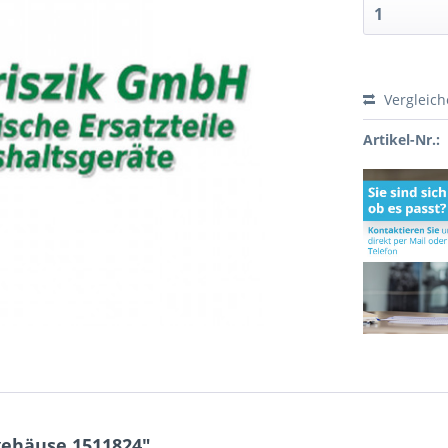
Vergleic
Artikel-Nr.:
gehäuse 1511824"