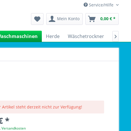
Service/Hilfe
Mein Konto
0,00 € *
aschmaschinen
Herde
Wäschetrockner
Kühlsch

 Artikel steht derzeit nicht zur Verfügung!
€ *
l. Versandkosten