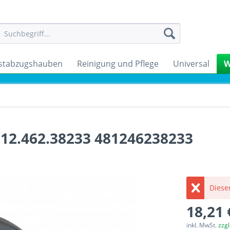
stabzugshauben
Reinigung und Pflege
Universal
W
812.462.38233 481246238233
Dieser
18,21 
inkl. MwSt.
zzg