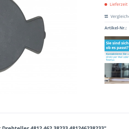
Lieferzeit
Vergleic
Artikel-Nr.:
Drehteller 4812.462.38233 481246238233"