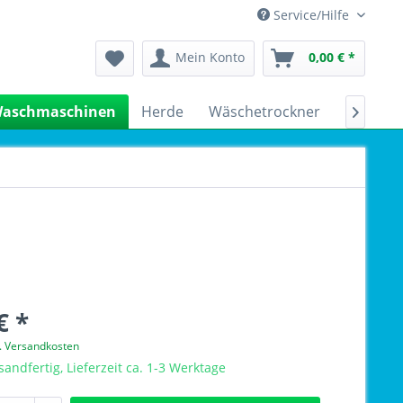
Service/Hilfe
Mein Konto
0,00 € *
aschmaschinen
Herde
Wäschetrockner
Kühlsch

€ *
l. Versandkosten
sandfertig, Lieferzeit ca. 1-3 Werktage