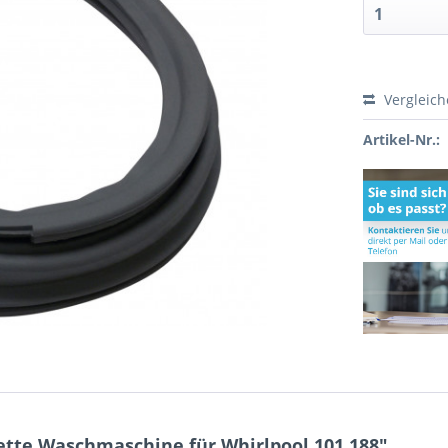
Vergleic
Artikel-Nr.:
tte Waschmaschine für Whirlpool 101.188"