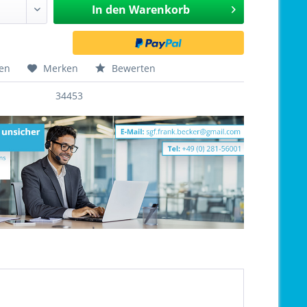
In den
Warenkorb
hen
Merken
Bewerten
34453