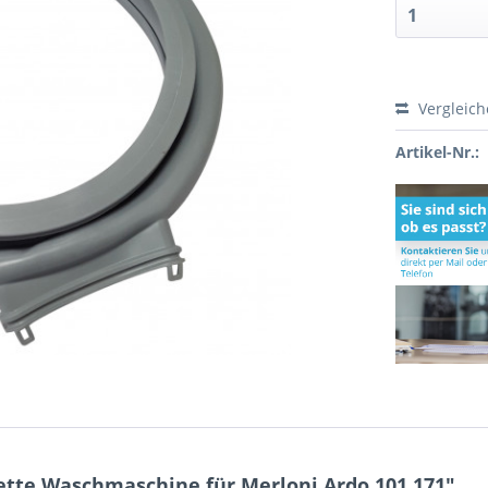
Vergleic
Artikel-Nr.:
tte Waschmaschine für Merloni Ardo 101.171"