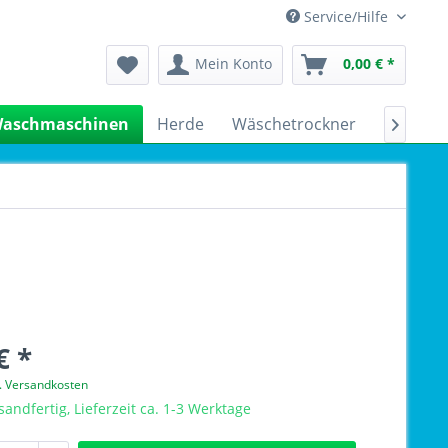
Service/Hilfe
Mein Konto
0,00 € *
aschmaschinen
Herde
Wäschetrockner
Kühlsch

€ *
l. Versandkosten
sandfertig, Lieferzeit ca. 1-3 Werktage