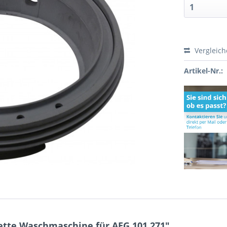
Vergleic
Artikel-Nr.:
tte Waschmaschine für AEG 101.271"