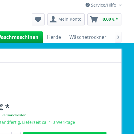
Service/Hilfe
Mein Konto
0,00 € *
aschmaschinen
Herde
Wäschetrockner
Kühlsch

€ *
l. Versandkosten
sandfertig, Lieferzeit ca. 1-3 Werktage