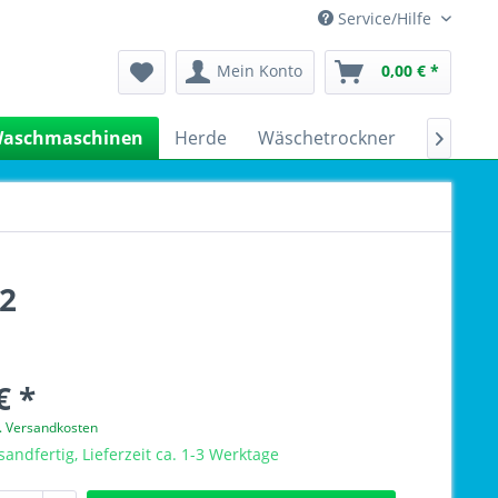
Service/Hilfe
Mein Konto
0,00 € *
aschmaschinen
Herde
Wäschetrockner
Kühlsch

2
€ *
l. Versandkosten
sandfertig, Lieferzeit ca. 1-3 Werktage