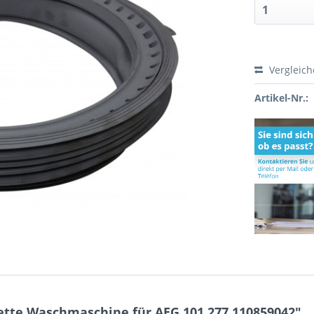
Vergleic
Artikel-Nr.:
tte Waschmaschine für AEG 101.277 110859042"