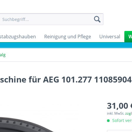
stabzugshauben
Reinigung und Pflege
Universal
W
alg
hine für AEG 101.277 11085904
31,00 
inkl. MwSt.
zzg
Sofort ver