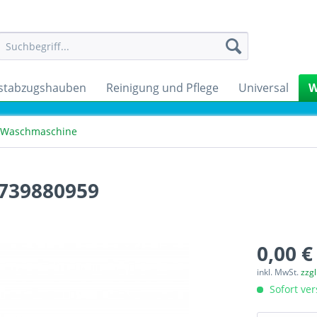
stabzugshauben
Reinigung und Pflege
Universal
W
 Waschmaschine
739880959
0,00 €
inkl. MwSt.
zzg
Sofort ver