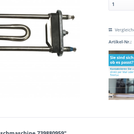
Vergleic
Artikel-Nr.:
schmaschine 739880959"