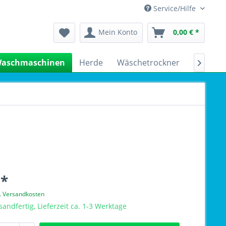
Service/Hilfe
Mein Konto
0,00 € *
aschmaschinen
Herde
Wäschetrockner
Kühlsch

 *
l. Versandkosten
sandfertig, Lieferzeit ca. 1-3 Werktage