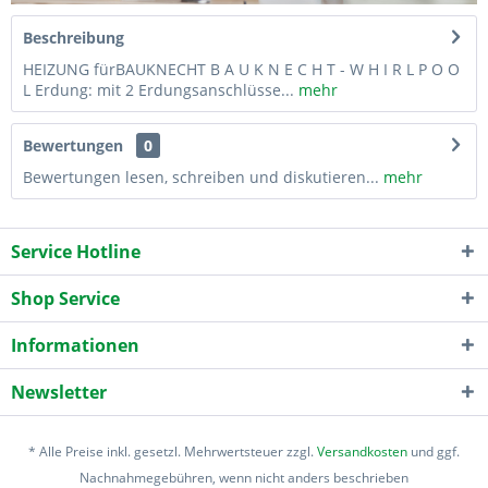
Beschreibung
HEIZUNG fürBAUKNECHT B A U K N E C H T - W H I R L P O O
L Erdung: mit 2 Erdungsanschlüsse...
mehr
Bewertungen
0
Bewertungen lesen, schreiben und diskutieren...
mehr
Service Hotline
Shop Service
Informationen
Newsletter
* Alle Preise inkl. gesetzl. Mehrwertsteuer zzgl.
Versandkosten
und ggf.
Nachnahmegebühren, wenn nicht anders beschrieben