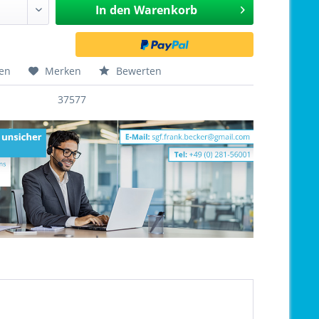
In den
Warenkorb
hen
Merken
Bewerten
37577