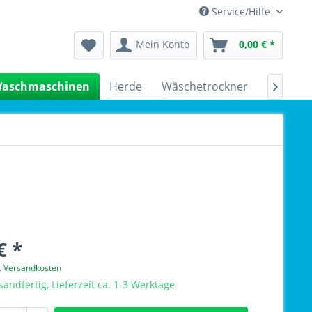
Service/Hilfe
Mein Konto
0,00 € *
aschmaschinen
Herde
Wäschetrockner
Kühlsch

€ *
l. Versandkosten
sandfertig, Lieferzeit ca. 1-3 Werktage