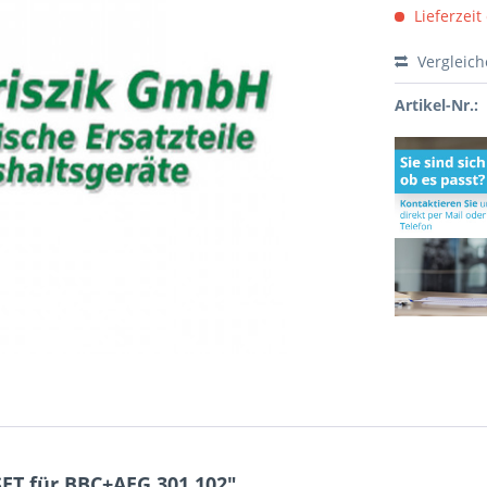
Lieferzeit
Vergleic
Artikel-Nr.:
ET für BBC+AEG 301.102"