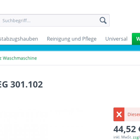
stabzugshauben
Reinigung und Pflege
Universal
W
tz Waschmaschine
EG 301.102
Dieser
44,52 
inkl. MwSt.
zzg