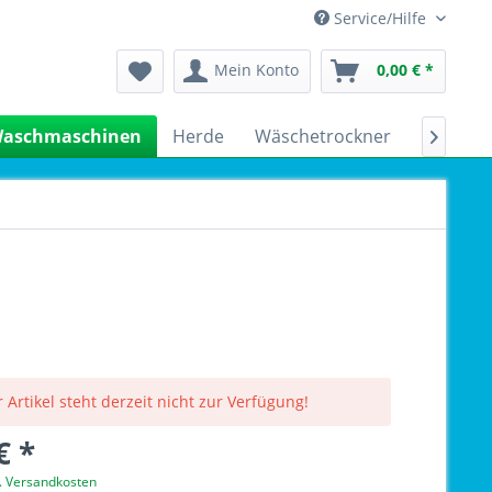
Service/Hilfe
Mein Konto
0,00 € *
aschmaschinen
Herde
Wäschetrockner
Kühlsch

 Artikel steht derzeit nicht zur Verfügung!
€ *
l. Versandkosten