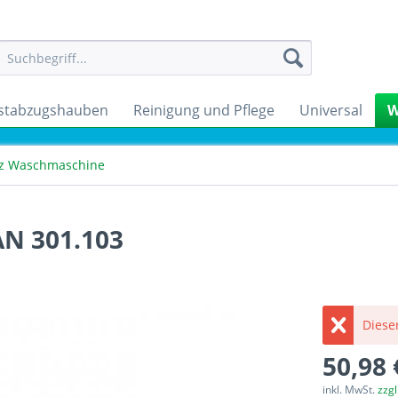
stabzugshauben
Reinigung und Pflege
Universal
W
tz Waschmaschine
AN 301.103
Dieser
50,98 
inkl. MwSt.
zzg