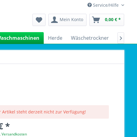
Service/Hilfe
Mein Konto
0,00 € *
aschmaschinen
Herde
Wäschetrockner
Kühlsch

 Artikel steht derzeit nicht zur Verfügung!
€ *
l. Versandkosten