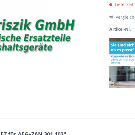
Lieferzeit
Vergleic
Artikel-Nr.:
ET für AEG+ZAN 301.103"