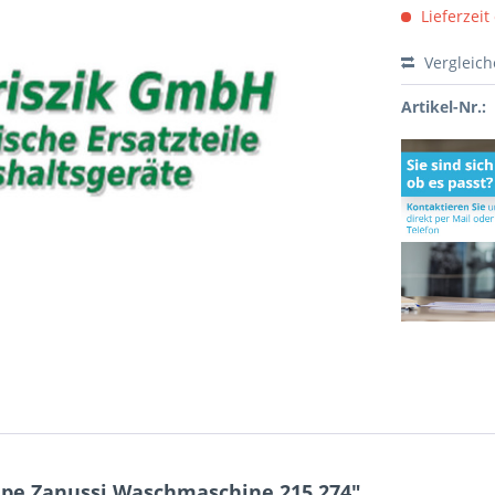
Lieferzeit
Vergleic
Artikel-Nr.:
pe Zanussi Waschmaschine 215.274"