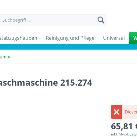
stabzugshauben
Reinigung und Pflege
Universal
W
pumpe
schmaschine 215.274
Dieser
65,81 
inkl. MwSt.
zzg