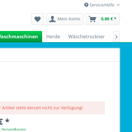
Service/Hilfe
Mein Konto
0,00 € *
aschmaschinen
Herde
Wäschetrockner
Kühlsch

 Artikel steht derzeit nicht zur Verfügung!
€ *
l. Versandkosten