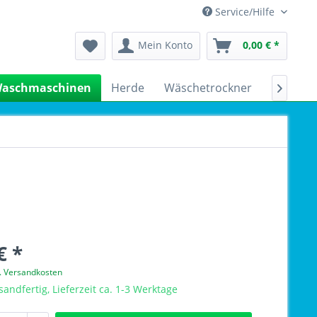
Service/Hilfe
Mein Konto
0,00 € *
aschmaschinen
Herde
Wäschetrockner
Kühlsch

€ *
l. Versandkosten
sandfertig, Lieferzeit ca. 1-3 Werktage