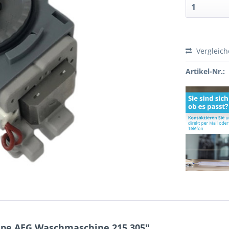
Vergleic
Artikel-Nr.:
pe AEG Waschmaschine 215.305"