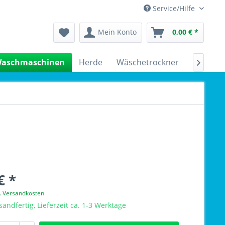
Service/Hilfe
Mein Konto
0,00 € *
aschmaschinen
Herde
Wäschetrockner
Kühlsch

€ *
l. Versandkosten
sandfertig, Lieferzeit ca. 1-3 Werktage