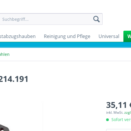
stabzugshauben
Reinigung und Pflege
Universal
W
ohlen
214.191
35,11 
inkl. MwSt.
zzg
Sofort ver