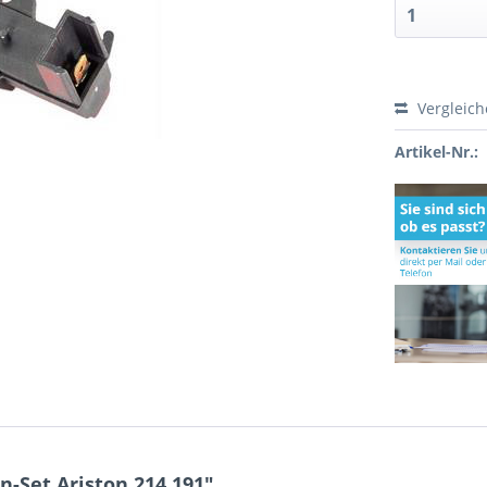
Vergleic
Artikel-Nr.:
-Set Ariston 214.191"