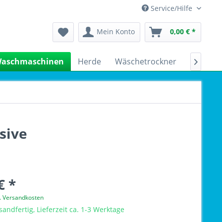
Service/Hilfe
Mein Konto
0,00 € *
aschmaschinen
Herde
Wäschetrockner
Kühlsch

sive
€ *
l. Versandkosten
sandfertig, Lieferzeit ca. 1-3 Werktage