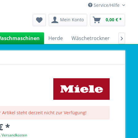
Service/Hilfe
Mein Konto
0,00 € *
aschmaschinen
Herde
Wäschetrockner
Kühlsch

 Artikel steht derzeit nicht zur Verfügung!
€ *
l. Versandkosten