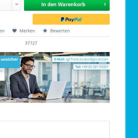
In den
Warenkorb
hen
Merken
Bewerten
37727