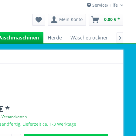
Service/Hilfe
Mein Konto
0,00 € *
aschmaschinen
Herde
Wäschetrockner
Kühlsch

€ *
l. Versandkosten
sandfertig, Lieferzeit ca. 1-3 Werktage