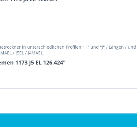
rockner in unterschiedlichen Profilen "H" und "J" / Längen / un
H7MAEL / J5EL / J4MAEL
emen 1173 J5 EL 126.424"