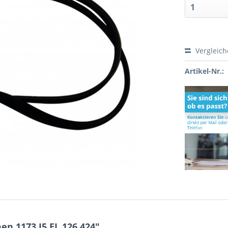
Vergleic
Artikel-Nr.:
n 1173 J5 EL 126.424"