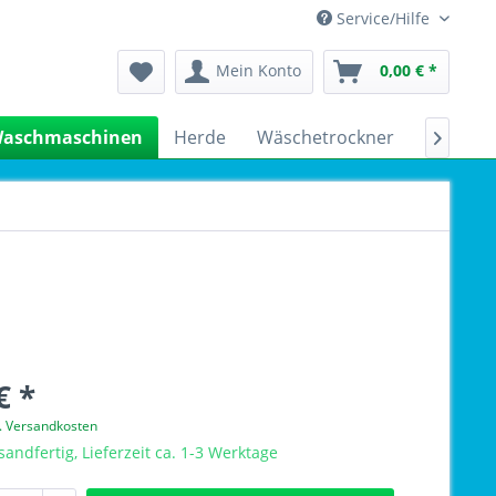
Service/Hilfe
Mein Konto
0,00 € *
aschmaschinen
Herde
Wäschetrockner
Kühlsch

€ *
l. Versandkosten
sandfertig, Lieferzeit ca. 1-3 Werktage