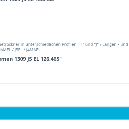
rockner in unterschiedlichen Profilen "H" und "J" / Längen / un
H7MAEL / J5EL / J4MAEL
emen 1309 J5 EL 126.465"