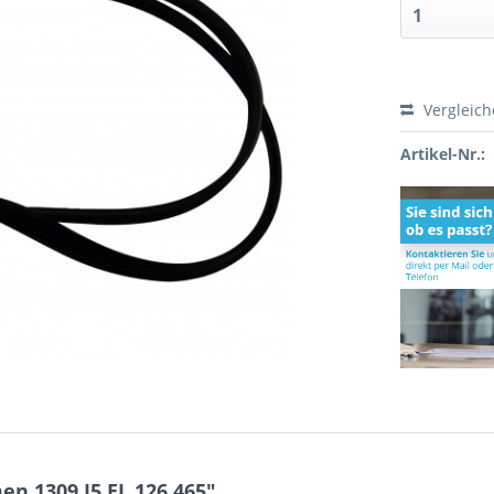
Vergleic
Artikel-Nr.:
n 1309 J5 EL 126.465"